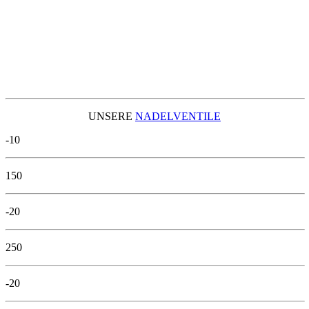
UNSERE
NADELVENTILE
-10
150
-20
250
-20